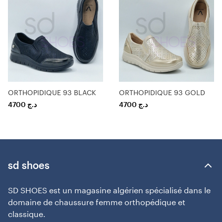
ORTHOPIDIQUE 93 BLACK
ORTHOPIDIQUE 93 GOLD
4700
د.ج
4700
د.ج
sd shoes
SD SHOES est un magasine algérien spécialisé dans le
domaine de chaussure femme orthopédique et
classique.