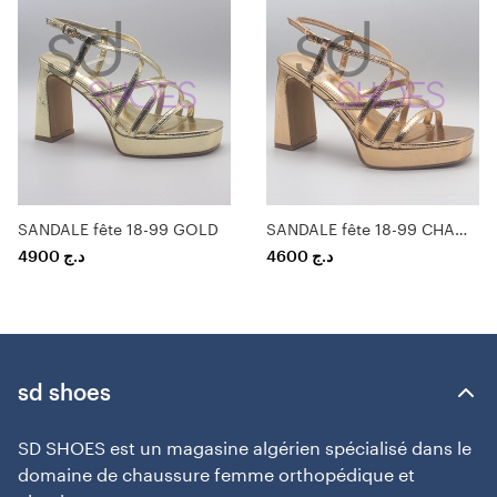
SANDALE fête 18-99 GOLD
SANDALE fête 18-99 CHAMPAGNE
4900
د.ج
4600
د.ج
sd shoes
SD SHOES est un magasine algérien spécialisé dans le
domaine de chaussure femme orthopédique et