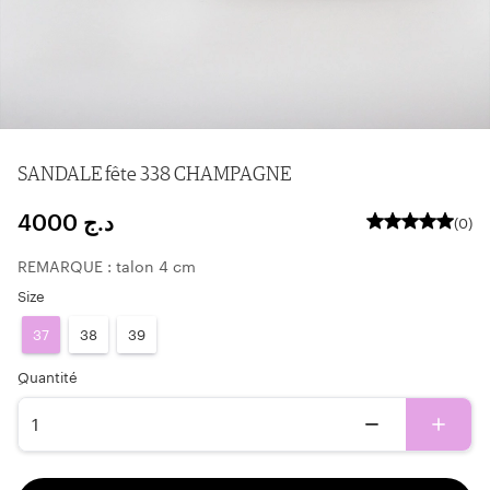
SANDALE fête 338 CHAMPAGNE
4000
د.ج
(0)
REMARQUE : talon 4 cm
Size
37
38
39
ِQuantité
1