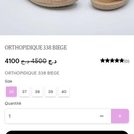
ORTHOPIDIQUE 338 BIEGE
4100
د.ج
4500
د.ج
(0)
ORTHOPIDIQUE 338 BIEGE
Size
36
37
38
39
40
ِQuantité
1