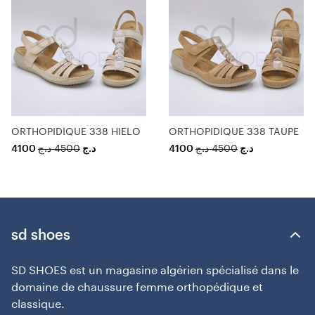
ORTHOPIDIQUE 338 HIELO
ORTHOPIDIQUE 338 TAUPE
4100
د.ج
4500
د.ج
4100
د.ج
4500
د.ج
sd shoes
SD SHOES est un magasine algérien spécialisé dans le
domaine de chaussure femme orthopédique et
classique.