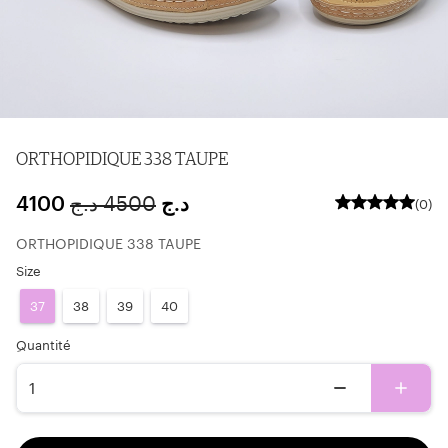
ORTHOPIDIQUE 338 TAUPE
4100
د.ج
4500
د.ج
(0)
ORTHOPIDIQUE 338 TAUPE
Size
37
38
39
40
ِQuantité
1