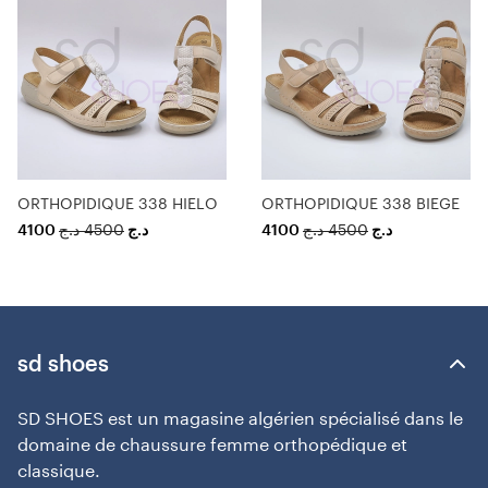
ORTHOPIDIQUE 338 HIELO
ORTHOPIDIQUE 338 BIEGE
4100
د.ج
4500
د.ج
4100
د.ج
4500
د.ج
sd shoes
SD SHOES est un magasine algérien spécialisé dans le
domaine de chaussure femme orthopédique et
classique.