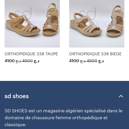
ORTHOPIDIQUE 338 TAUPE
ORTHOPIDIQUE 338 BIEGE
4100
د.ج
4500
د.ج
4100
د.ج
4500
د.ج
sd shoes
SD SHOES est un magasine algérien spécialisé dans le
domaine de chaussure femme orthopédique et
classique.