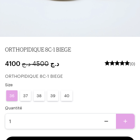
ORTHOPIDIQUE 8C-1 BIEGE
4100
د.ج
4500
د.ج
(0)
ORTHOPIDIQUE 8C-1 BIEGE
Size
36
37
38
39
40
ِQuantité
1